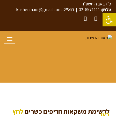
כ״ג באב ה׳תשפ״ו
טלפון:
02-6571111
|
דוא"ל:
kosher.maor@gmail.com
פתח סרגל נגישות
YouTube
Twitter
Facebook
תפריט
לרשימת משקאות חריפים כשרים
לחץ
כאן