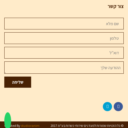
צור קשר
שם
מלא
טלפון
דוא''ל
ההודעה
שלך
שליחה
Twitter
Facebook
© כל הזכויות שמורות למעדנים שירותי כשרות בע"מ 2017
studioranim
Created By