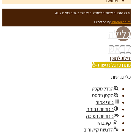
Twitter
© כל הזכויות שמורות למעדנים שירותי כשרות בע"מ 2017
Created By
studioranim
גלילה
לראש
דילוג לתוכן
העמוד
פתח סרגל נגישות
כלי נגישות
הגדל טקסט
הקטן טקסט
גווני אפור
ניגודיות גבוהה
ניגודיות הפוכה
רקע בהיר
הדגשת קישורים