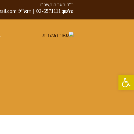
כ״ד באב ה׳תשפ״ו
טלפון:
02-6571111
|
דוא"ל:
ail.com
ד
פתח סרגל נגישות