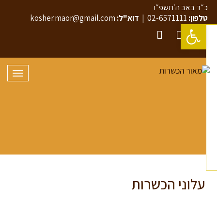
״ד באב ה׳תשפ״ו
לפון:
02-6571111
|
דוא"ל:
kosher.maor@gmail.com
פתח סרגל נגישות
YouTube
Twitter
Faceboo
תפריט
עלוני הכשרות