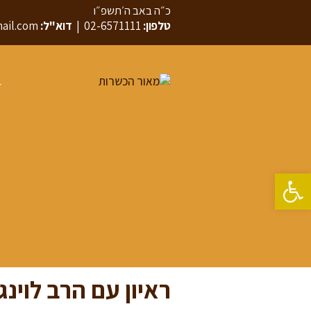
כ״ה באב ה׳תשפ״ו
טלפון:
02-6571111
|
דוא"ל:
ail.com
ד
פתח סרגל נגישות
ראיון עם הרב לוינג