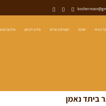
kosher.maor@gm
YouTube
Twitter
Facebook
ף הבית
אודות
מוצרים כשרים
מידע ליבואן
אלבום מפע
ר ביתד נאמן